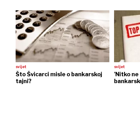
svijet
svijet
Što Švicarci misle o bankarskoj
'Nitko ne
tajni?
bankarska