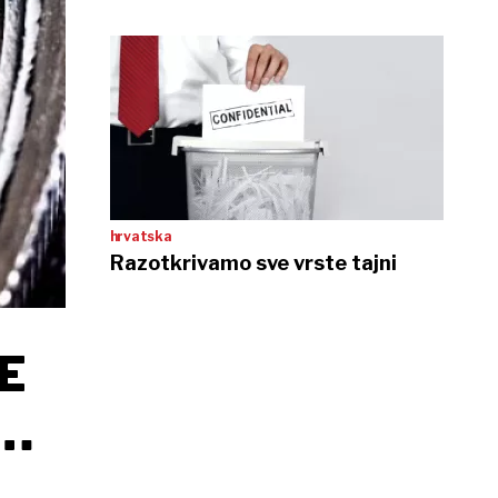
hrvatska
Razotkrivamo sve vrste tajni
E
 I