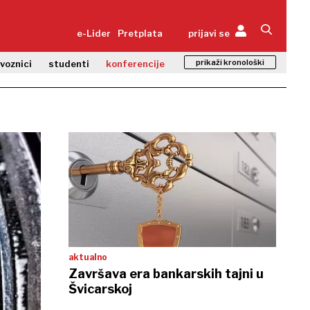
e-Lider
Pretplata
prijavi se
prikaži kronološki
zvoznici
studenti
konferencije
aktualno
Završava era bankarskih tajni u
Švicarskoj