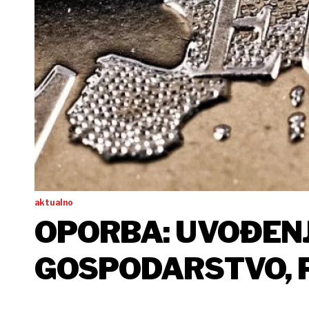
aktualno
OPORBA: UVOĐENJ
GOSPODARSTVO, P
USLUGE