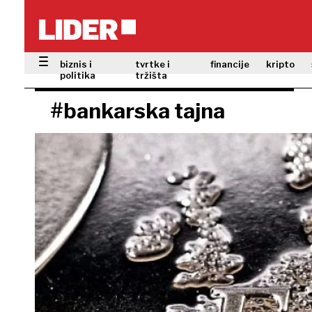
biznis i
tvrtke i
financije
kripto
politika
tržišta
#bankarska tajna