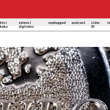
što i
zeleno i
unplugged
podcast
Lider
i
kako
digitalno
BI