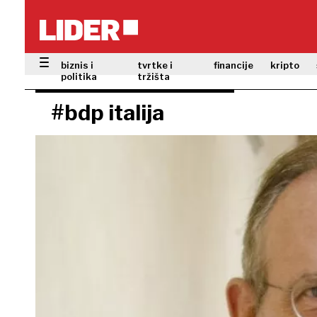
biznis i
tvrtke i
financije
kripto
politika
tržišta
#bdp italija