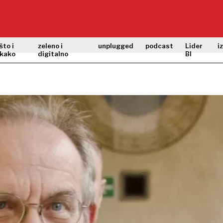
što i
zeleno i
unplugged
podcast
Lider
i
kako
digitalno
BI