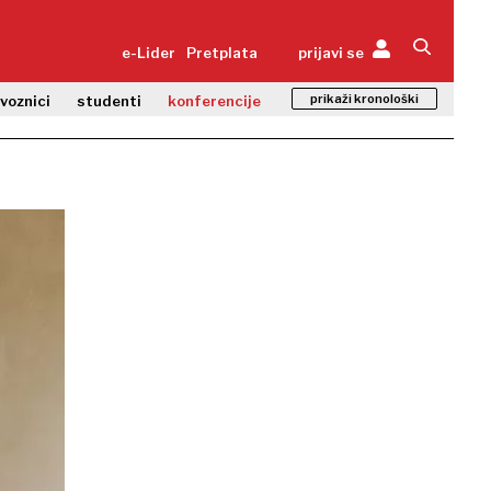
e-Lider
Pretplata
prijavi se
prikaži kronološki
zvoznici
studenti
konferencije