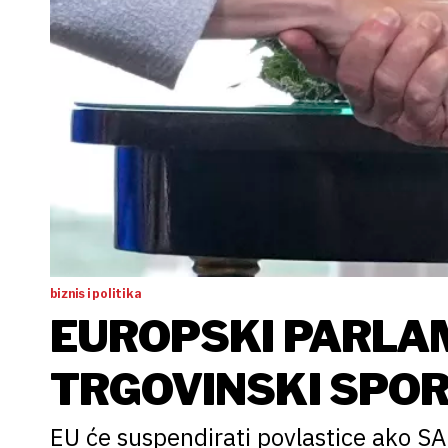
biznis i politika
EUROPSKI PARLA
TRGOVINSKI SPOR
EU-A
EU će suspendirati povlastice ako SA