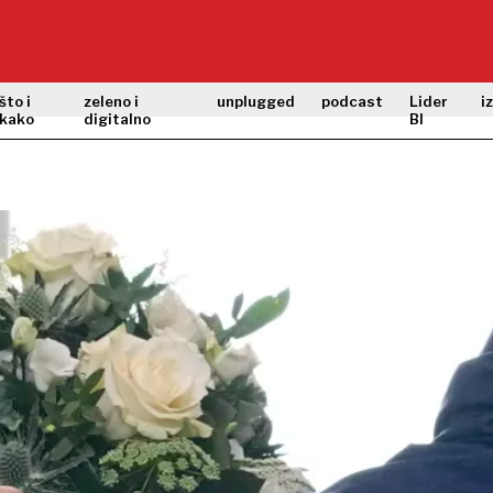
što i
zeleno i
unplugged
podcast
Lider
i
kako
digitalno
BI