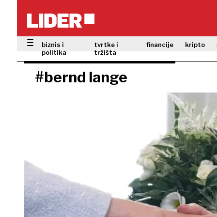
biznis i
tvrtke i
financije
kripto
politika
tržišta
#bernd lange