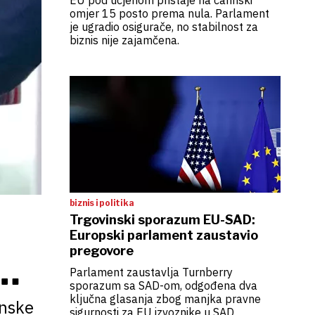
EU pod ucjenom pristaje na carinski
omjer 15 posto prema nula. Parlament
je ugradio osigurače, no stabilnost za
biznis nije zajamčena.
biznis i politika
Trgovinski sporazum EU-SAD:
Europski parlament zaustavio
pregovore
 I
Parlament zaustavlja Turnberry
sporazum sa SAD-om, odgođena dva
ključna glasanja zbog manjka pravne
inske
sigurnosti za EU izvoznike u SAD