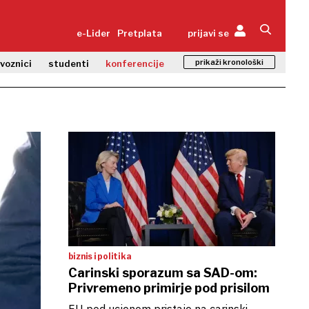
e-Lider
Pretplata
prijavi se
prikaži kronološki
zvoznici
studenti
konferencije
biznis i politika
Carinski sporazum sa SAD-om:
Privremeno primirje pod prisilom