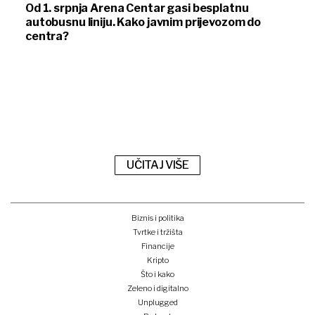
Od 1. srpnja Arena Centar gasi besplatnu
autobusnu liniju. Kako javnim prijevozom do
centra?
UČITAJ VIŠE
Biznis i politika
Tvrtke i tržišta
Financije
Kripto
Što i kako
Zeleno i digitalno
Unplugged