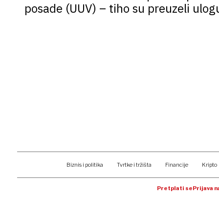
posade (UUV) – tiho su preuzeli ulog
naoružanja i civilne tehnologije na 
Biznis i politika
Tvrtke i tržišta
Financije
Kripto
Pretplati se
Prijava 