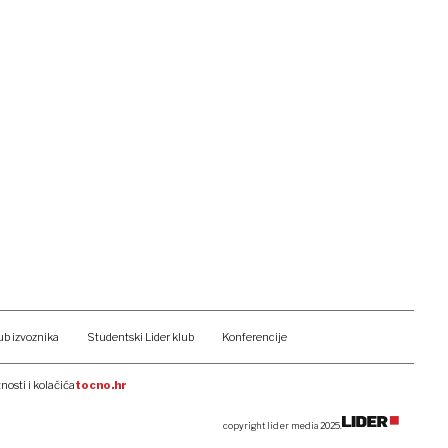
ub izvoznika
Studentski Lider klub
Konferencije
tnosti i kolačića
tocno.hr
copyright lider media 2025.