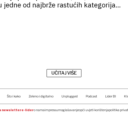
u jedne od najbrže rastućih kategorija
moru
UČITAJ VIŠE
Što i kako
Zeleno i digitalno
Unplugged
Podcast
Lider BI
Kl
na newsletter
e-lider
o nama
impressum
oglašavanje
opći uvjeti korištenja
politika priva