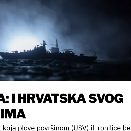
: I HRVATSKA SVOG
 IMA
 koja plove površinom (USV) ili ronilice be