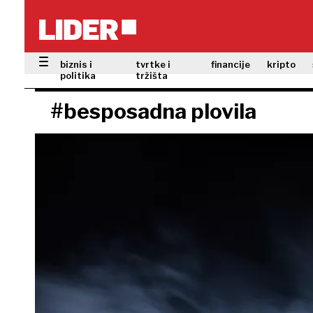
biznis i
tvrtke i
financije
kripto
politika
tržišta
#besposadna plovila