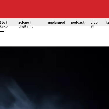
što i
zeleno i
unplugged
podcast
Lider
i
kako
digitalno
BI