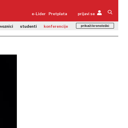
e-Lider
Pretplata
prijavi se
prikaži kronološki
zvoznici
studenti
konferencije