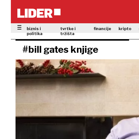
biznis i
tvrtke i
financije
kripto
politika
tržišta
#bill gates knjige