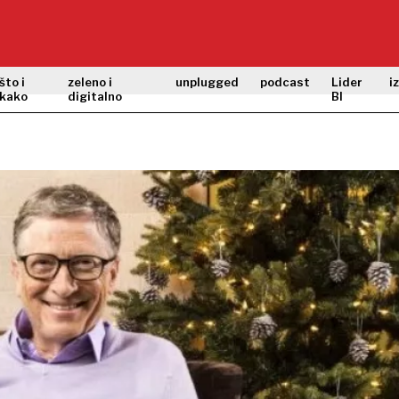
što i
zeleno i
unplugged
podcast
Lider
i
kako
digitalno
BI