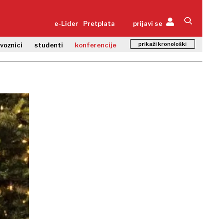
e-Lider
Pretplata
prijavi se
prikaži kronološki
zvoznici
studenti
konferencije