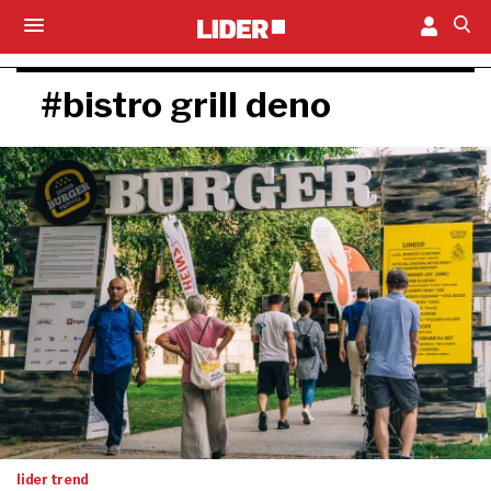
#bistro grill deno
lider trend