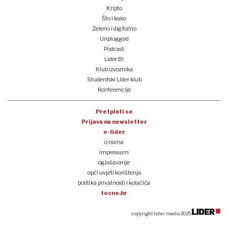
Kripto
Što i kako
Zeleno i digitalno
Unplugged
Podcast
Lider BI
Klub izvoznika
Studentski Lider klub
Konferencije
Pretplati se
Prijava na newsletter
e-lider
o nama
impressum
oglašavanje
opći uvjeti korištenja
politika privatnosti i kolačića
tocno.hr
copyright lider media 2025.