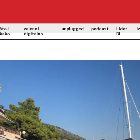
što i
zeleno i
unplugged
podcast
Lider
i
kako
digitalno
BI