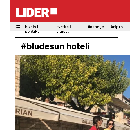
biznis i
tvrtke i
financije
kripto
politika
tržišta
#bludesun hoteli