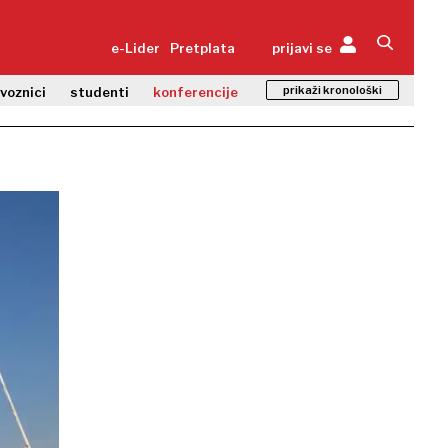
e-Lider
Pretplata
prijavi se
prikaži kronološki
zvoznici
studenti
konferencije