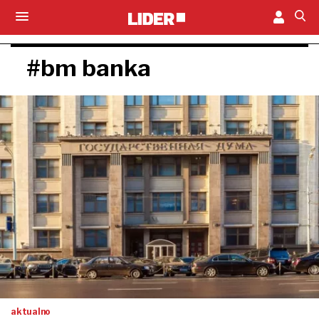
#bm banka
aktualno