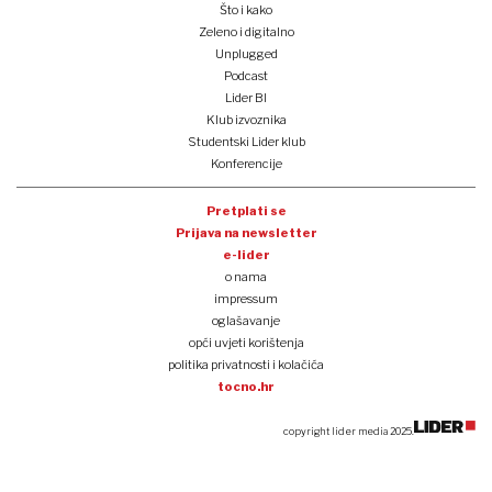
Što i kako
Zeleno i digitalno
Unplugged
Podcast
Lider BI
Klub izvoznika
Studentski Lider klub
Konferencije
Pretplati se
Prijava na newsletter
e-lider
o nama
impressum
oglašavanje
opći uvjeti korištenja
politika privatnosti i kolačića
tocno.hr
copyright lider media 2025.