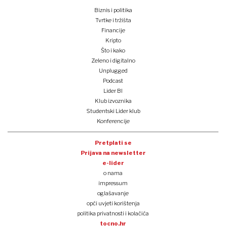
Biznis i politika
Tvrtke i tržišta
Financije
Kripto
Što i kako
Zeleno i digitalno
Unplugged
Podcast
Lider BI
Klub izvoznika
Studentski Lider klub
Konferencije
Pretplati se
Prijava na newsletter
e-lider
o nama
impressum
oglašavanje
opći uvjeti korištenja
politika privatnosti i kolačića
tocno.hr