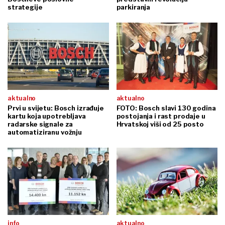
strategije
parkiranja
aktualno
aktualno
Prvi u svijetu: Bosch izrađuje
FOTO: Bosch slavi 130 godina
kartu koja upotrebljava
postojanja i rast prodaje u
radarske signale za
Hrvatskoj viši od 25 posto
automatiziranu vožnju
info
aktualno