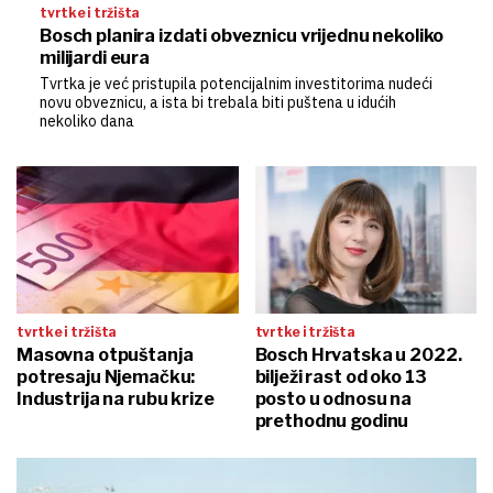
tvrtke i tržišta
Bosch planira izdati obveznicu vrijednu nekoliko
milijardi eura
Tvrtka je već pristupila potencijalnim investitorima nudeći
novu obveznicu, a ista bi trebala biti puštena u idućih
nekoliko dana
tvrtke i tržišta
tvrtke i tržišta
Masovna otpuštanja
Bosch Hrvatska u 2022.
potresaju Njemačku:
bilježi rast od oko 13
Industrija na rubu krize
posto u odnosu na
prethodnu godinu