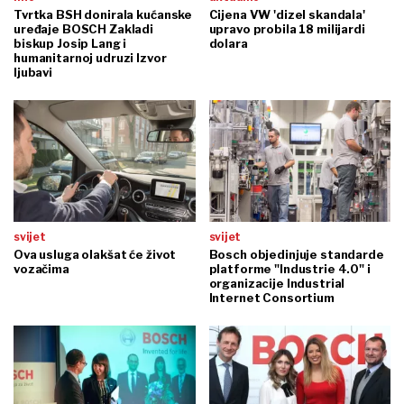
Tvrtka BSH donirala kućanske
Cijena VW 'dizel skandala'
uređaje BOSCH Zakladi
upravo probila 18 milijardi
biskup Josip Lang i
dolara
humanitarnoj udruzi Izvor
ljubavi
svijet
svijet
Ova usluga olakšat će život
Bosch objedinjuje standarde
vozačima
platforme "Industrie 4.0" i
organizacije Industrial
Internet Consortium