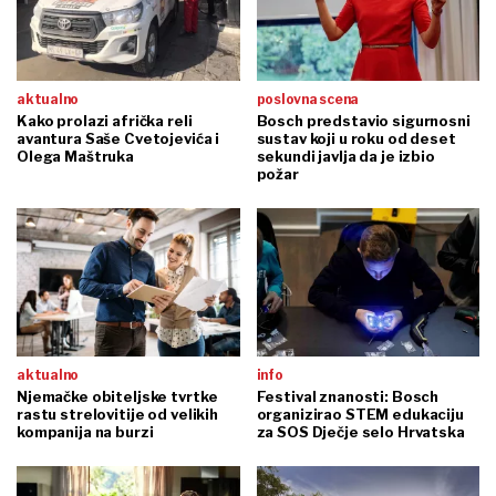
aktualno
poslovna scena
Kako prolazi afrička reli
Bosch predstavio sigurnosni
avantura Saše Cvetojevića i
sustav koji u roku od deset
Olega Maštruka
sekundi javlja da je izbio
požar
aktualno
info
Njemačke obiteljske tvrtke
Festival znanosti: Bosch
rastu strelovitije od velikih
organizirao STEM edukaciju
kompanija na burzi
za SOS Dječje selo Hrvatska