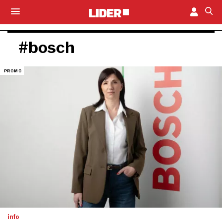
#bosch
info