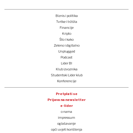
Biznis i politika
Tvrtke i tržišta
Financije
Kripto
Što i kako
Zeleno i digitalno
Unplugged
Podcast
Lider BI
Klub izvoznika
Studentski Lider klub
Konferencije
Pretplati se
Prijava na newsletter
e-lider
o nama
impressum
oglašavanje
opći uvjeti korištenja