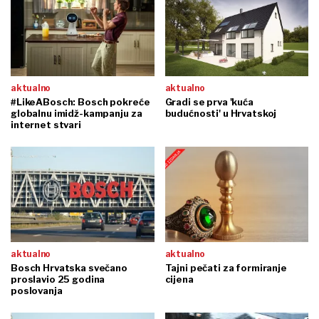
aktualno
aktualno
#LikeABosch: Bosch pokreće
Gradi se prva 'kuća
globalnu imidž-kampanju za
budućnosti' u Hrvatskoj
internet stvari
aktualno
aktualno
Bosch Hrvatska svečano
Tajni pečati za formiranje
proslavio 25 godina
cijena
poslovanja