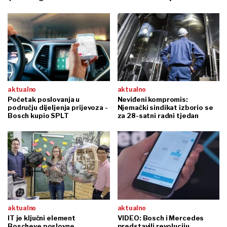
aktualno
aktualno
Početak poslovanja u
Neviđeni kompromis:
području dijeljenja prijevoza -
Njemački sindikat izborio se
Bosch kupio SPLT
za 28-satni radni tjedan
aktualno
aktualno
IT je ključni element
VIDEO: Bosch i Mercedes
Boscheve poslovne
predstavili revoluciju