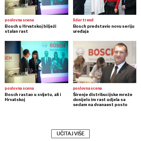
poslovna scena
lider trend
Bosch u Hrvatskoj bilježi
Bosch predstavio novu seriju
stalan rast
uređaja
poslovna scena
poslovna scena
Bosch rastao u svijetu, ali i
Širenje distribucijske mreže
Hrvatskoj
donijelo im rast udjela sa
sedam na dvanaest posto
UČITAJ VIŠE