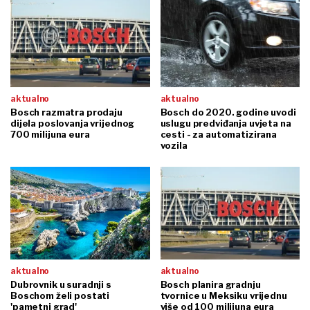
aktualno
aktualno
Bosch razmatra prodaju
Bosch do 2020. godine uvodi
dijela poslovanja vrijednog
uslugu predviđanja uvjeta na
700 milijuna eura
cesti - za automatizirana
vozila
aktualno
aktualno
Dubrovnik u suradnji s
Bosch planira gradnju
Boschom želi postati
tvornice u Meksiku vrijednu
'pametni grad'
više od 100 milijuna eura