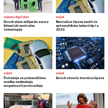
zeleno i digitalno
svijet
Bosch ulaže milijarde eura u
Nestašica čipova mučit će
klimatski neutralnu
automobilsku industriju i u
tehnologiju
2022.
svijet
svijet
Potražnja za poluvodičima
Bosch otvorio tvornicu čipova
uvelike nadmašuje
mogućnosti proizvodnje