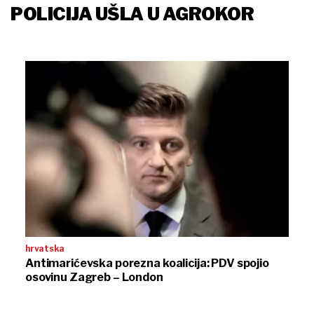
POLICIJA UŠLA U AGROKOR
hrvatska
Antimarićevska porezna koalicija: PDV spojio
osovinu Zagreb – London