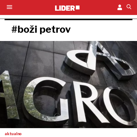
#boži petrov
aktualno