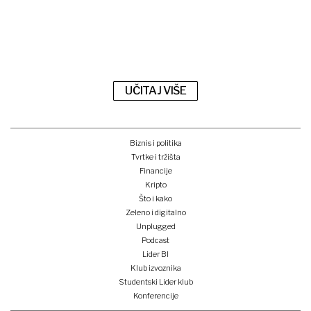
UČITAJ VIŠE
Biznis i politika
Tvrtke i tržišta
Financije
Kripto
Što i kako
Zeleno i digitalno
Unplugged
Podcast
Lider BI
Klub izvoznika
Studentski Lider klub
Konferencije