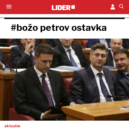
#božo petrov ostavka
aktualno