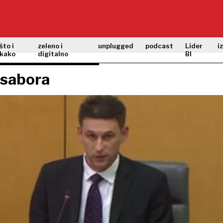
što i
zeleno i
unplugged
podcast
Lider
i
kako
digitalno
BI
 sabora