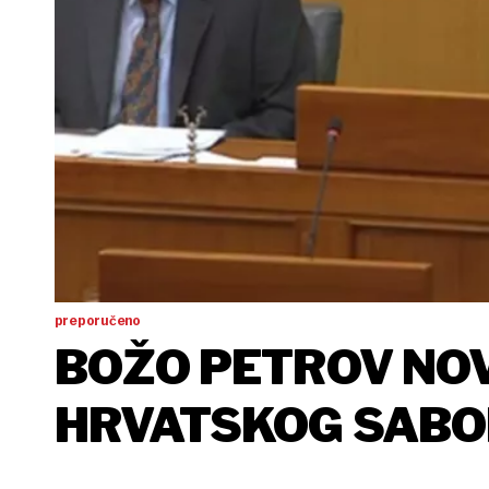
preporučeno
BOŽO PETROV NOV
HRVATSKOG SAB