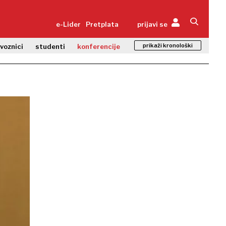
e-Lider
Pretplata
prijavi se
prikaži kronološki
zvoznici
studenti
konferencije