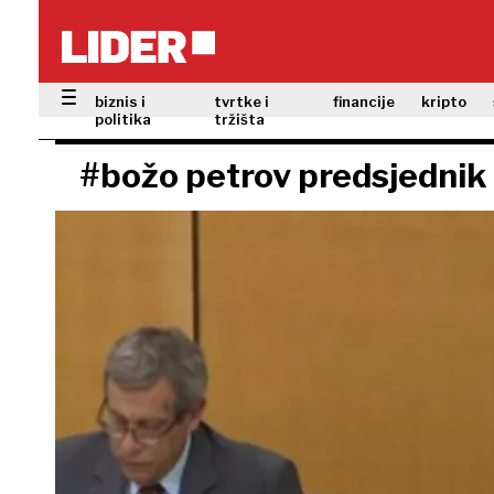
biznis i
tvrtke i
financije
kripto
politika
tržišta
#božo petrov predsjednik