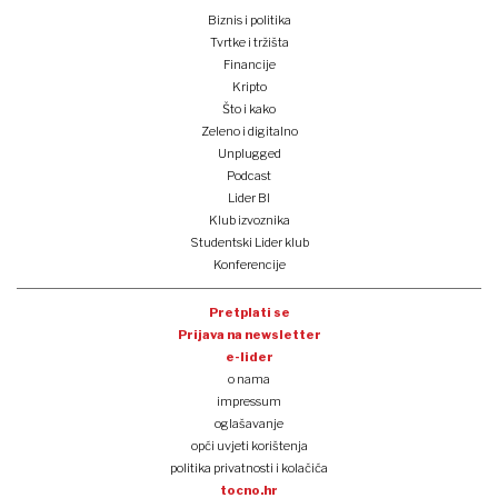
Biznis i politika
Tvrtke i tržišta
Financije
Kripto
Što i kako
Zeleno i digitalno
Unplugged
Podcast
Lider BI
Klub izvoznika
Studentski Lider klub
Konferencije
Pretplati se
Prijava na newsletter
e-lider
o nama
impressum
oglašavanje
opći uvjeti korištenja
politika privatnosti i kolačića
tocno.hr