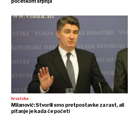
početkom srpnja
hrvatska
Milanović: Stvorili smo pretpostavke za rast, ali
pitanje je kada će početi