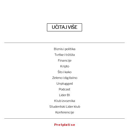
UČITAJ VIŠE
Biznis i politika
Tvrtke i tržišta
Financije
Kripto
Što i kako
Zeleno i digitalno
Unplugged
Podcast
Lider BI
Klub izvoznika
Studentski Lider klub
Konferencije
Pretplati se