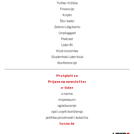
Tvrtke i tržišta
Financije
Kripto
Što i kako
Zeleno i digitalno
Unplugged
Podcast
Lider BI
Klub izvoznika
Studentski Lider klub
Konferencije
Pretplati se
Prijava na newsletter
e-lider
o nama
impressum
oglašavanje
opći uvjeti korištenja
politika privatnosti i kolačića
tocno.hr