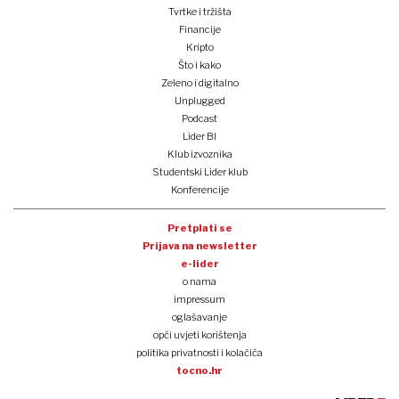
Tvrtke i tržišta
Financije
Kripto
Što i kako
Zeleno i digitalno
Unplugged
Podcast
Lider BI
Klub izvoznika
Studentski Lider klub
Konferencije
Pretplati se
Prijava na newsletter
e-lider
o nama
impressum
oglašavanje
opći uvjeti korištenja
politika privatnosti i kolačića
tocno.hr