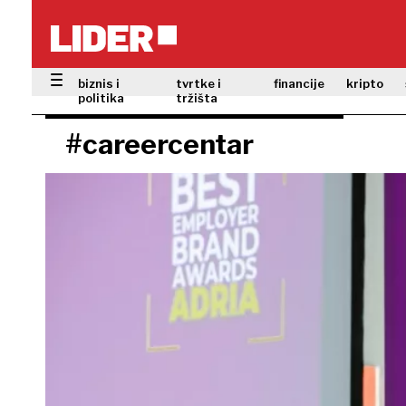
biznis i
tvrtke i
financije
kripto
politika
tržišta
#careercentar