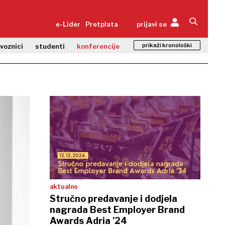
e-Lider
Pretplata
prijavi se
prikaži kronološki
zvoznici
studenti
konferencije
aktualno
Stručno predavanje i dodjela
nagrada Best Employer Brand
Awards Adria '24