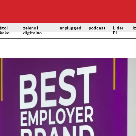
što i
zeleno i
unplugged
podcast
Lider
i
kako
digitalno
BI