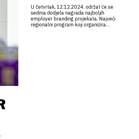
U četvrtak, 12.12.2024. održat će se
sedma dodjela nagrada najboljih
employer branding projekata. Najveći
regionalni program koji organizira
CareerCentar, ove godine uključuje i
stručno predavanje Steva Warda,
globalnog stratega za employer
branding
R
e