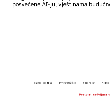
posvećene AI-ju, vještinama budućno
Biznis i politika
Tvrtke i tržišta
Financije
Kripto
Pretplati se
Prijava 