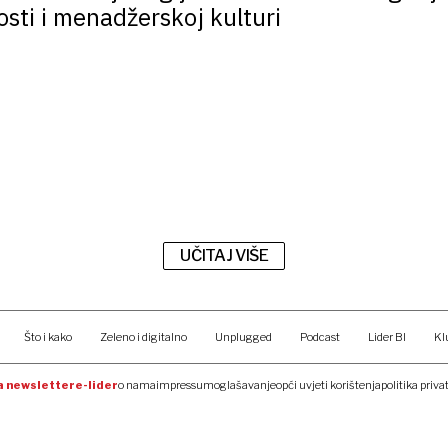
sti i menadžerskoj kulturi
UČITAJ VIŠE
Što i kako
Zeleno i digitalno
Unplugged
Podcast
Lider BI
Kl
na newsletter
e-lider
o nama
impressum
oglašavanje
opći uvjeti korištenja
politika priva