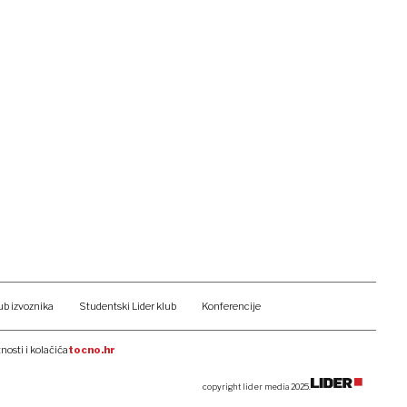
ub izvoznika
Studentski Lider klub
Konferencije
tnosti i kolačića
tocno.hr
copyright lider media 2025.