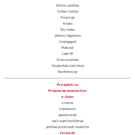
Biznis i politika
Tvrtke i tržišta
Financije
Kripto
Što i kako
Zeleno i digitalno
Unplugged
Podcast
Lider BI
Klub izvoznika
Studentski Lider klub
Konferencije
Pretplati se
Prijava na newsletter
e-lider
o nama
impressum
oglašavanje
opći uvjeti korištenja
politika privatnosti i kolačića
tocno.hr