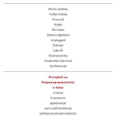
Biznis i politika
Tvrtke i tržišta
Financije
Kripto
Što i kako
Zeleno i digitalno
Unplugged
Podcast
Lider BI
Klub izvoznika
Studentski Lider klub
Konferencije
Pretplati se
Prijava na newsletter
e-lider
o nama
impressum
oglašavanje
opći uvjeti korištenja
politika privatnosti i kolačića