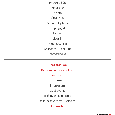
Tvrtke i tržišta
Financije
Kripto
Što i kako
Zeleno i digitalno
Unplugged
Podcast
Lider BI
Klub izvoznika
Studentski Lider klub
Konferencije
Pretplati se
Prijava na newsletter
e-lider
o nama
impressum
oglašavanje
opći uvjeti korištenja
politika privatnosti i kolačića
tocno.hr