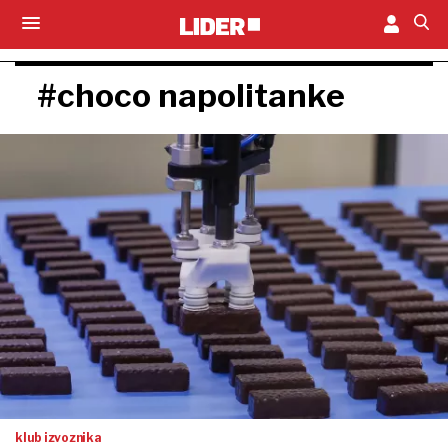
#choco napolitanke
klub izvoznika