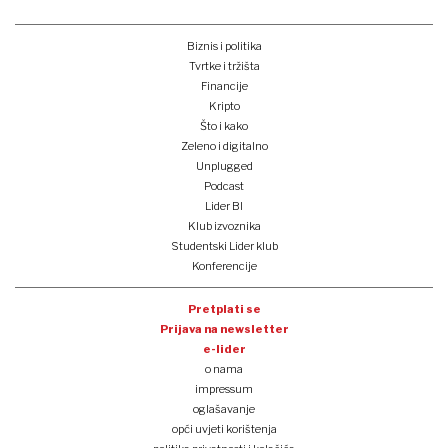
Biznis i politika
Tvrtke i tržišta
Financije
Kripto
Što i kako
Zeleno i digitalno
Unplugged
Podcast
Lider BI
Klub izvoznika
Studentski Lider klub
Konferencije
Pretplati se
Prijava na newsletter
e-lider
o nama
impressum
oglašavanje
opći uvjeti korištenja