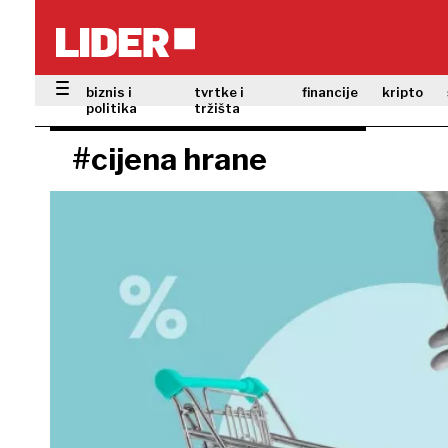
biznis i
tvrtke i
financije
kripto
politika
tržišta
#cijena hrane