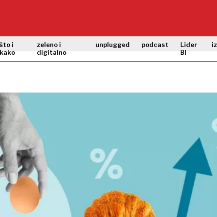
što i
zeleno i
unplugged
podcast
Lider
i
kako
digitalno
BI