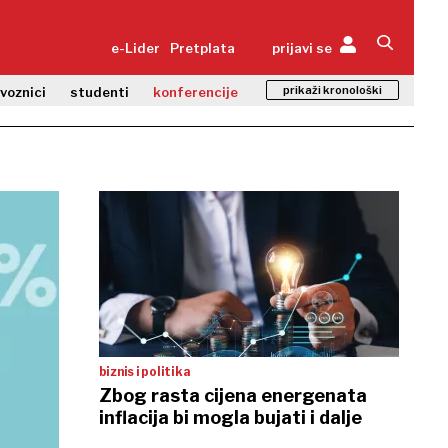
e-Lider
Pretplata
prijavi se
prikaži kronološki
zvoznici
studenti
konferencije
biznis i politika
Zbog rasta cijena energenata
inflacija bi mogla bujati i dalje