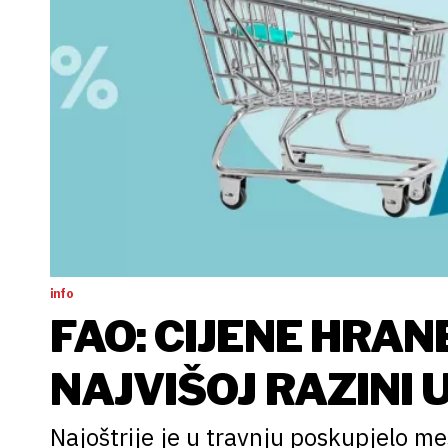
info
FAO: CIJENE HRAN
NAJVIŠOJ RAZINI 
Najoštrije je u travnju poskupjelo m