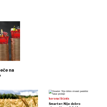
ječe na
e
korona i biznis
Smarter: Nije dobro