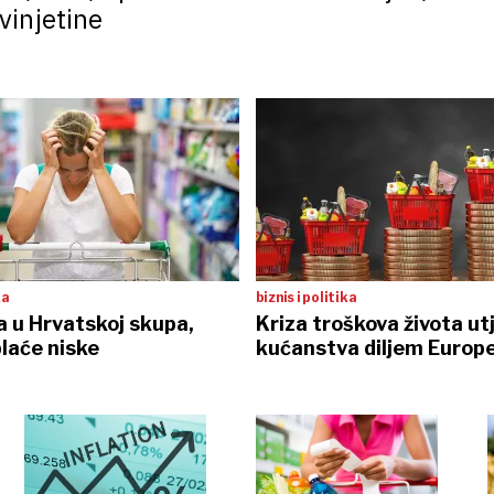
vinjetine
ka
biznis i politika
a u Hrvatskoj skupa,
Kriza troškova života ut
laće niske
kućanstva diljem Europ