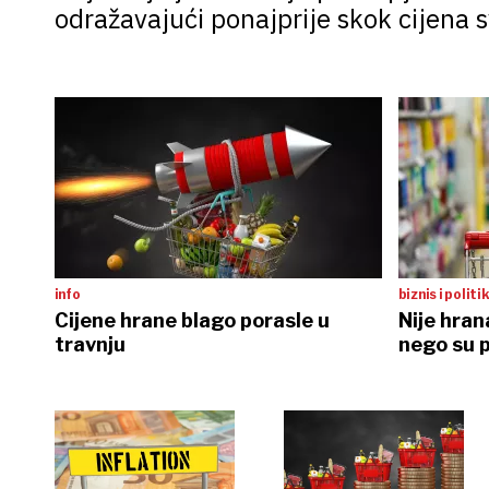
odražavajući ponajprije skok cijena s
info
biznis i politi
Cijene hrane blago porasle u
Nije hran
travnju
nego su p