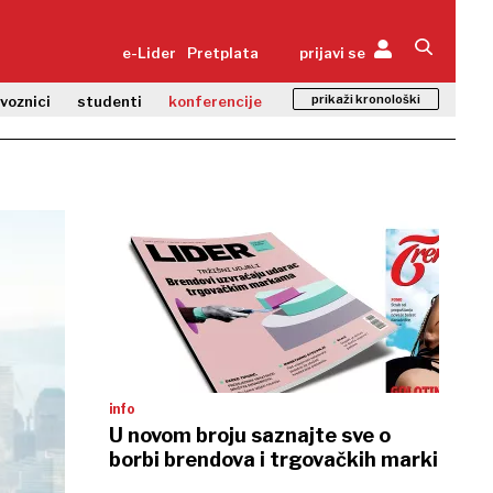
e-Lider
Pretplata
prijavi se
prikaži kronološki
zvoznici
studenti
konferencije
info
U novom broju saznajte sve o
borbi brendova i trgovačkih marki