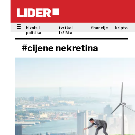
biznis i
tvrtke i
financije
kripto
politika
tržišta
#cijene nekretina