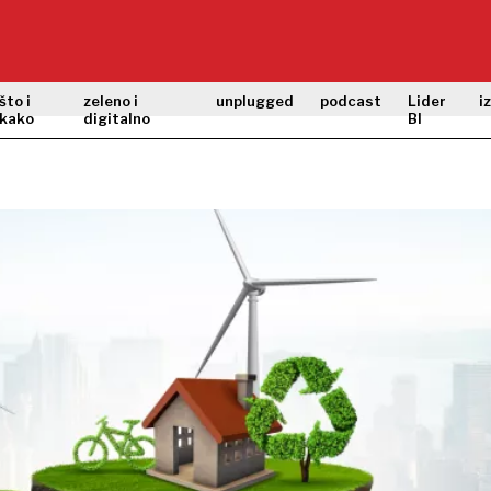
što i
zeleno i
unplugged
podcast
Lider
i
kako
digitalno
BI