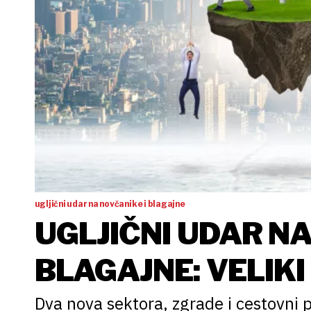
ugljični udar na novčanike i blagajne
UGLJIČNI UDAR NA
BLAGAJNE: VELIKI
STANOVANJA TJER
Dva nova sektora, zgrade i cestovni p