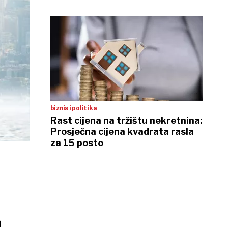
biznis i politika
Rast cijena na tržištu nekretnina:
Prosječna cijena kvadrata rasla
za 15 posto
KU
h