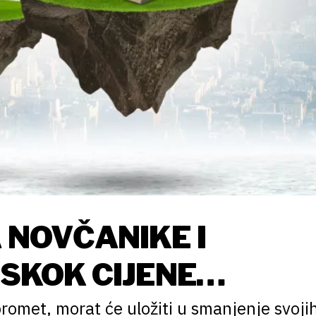
 NOVČANIKE I
 SKOK CIJENE
AT ĆE NA ENERGETS
romet, morat će uložiti u smanjenje svoji