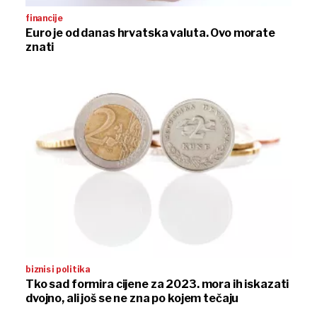
financije
Euro je od danas hrvatska valuta. Ovo morate
znati
biznis i politika
Tko sad formira cijene za 2023. mora ih iskazati
dvojno, ali još se ne zna po kojem tečaju