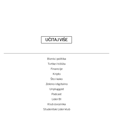
UČITAJ VIŠE
Biznis i politika
Tvrtke i tržišta
Financije
Kripto
Što i kako
Zeleno i digitalno
Unplugged
Podcast
Lider BI
Klub izvoznika
Studentski Lider klub