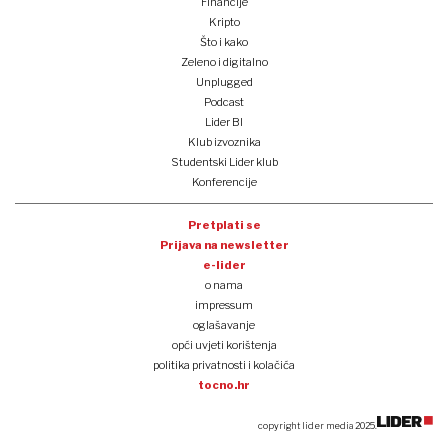
Financije
Kripto
Što i kako
Zeleno i digitalno
Unplugged
Podcast
Lider BI
Klub izvoznika
Studentski Lider klub
Konferencije
Pretplati se
Prijava na newsletter
e-lider
o nama
impressum
oglašavanje
opći uvjeti korištenja
politika privatnosti i kolačića
tocno.hr
copyright lider media 2025.