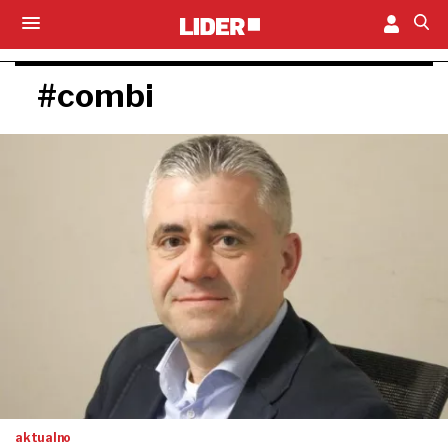
#combi
aktualno