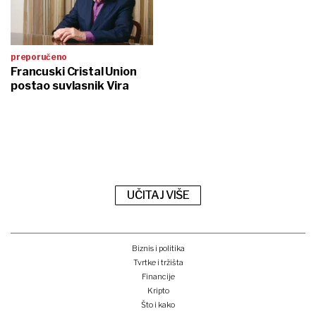
preporučeno
Francuski Cristal Union
postao suvlasnik Vira
UČITAJ VIŠE
Biznis i politika
Tvrtke i tržišta
Financije
Kripto
Što i kako