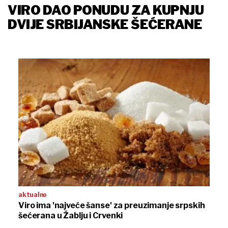
VIRO DAO PONUDU ZA KUPNJU
DVIJE SRBIJANSKE ŠEĆERANE
aktualno
Viro ima 'najveće šanse' za preuzimanje srpskih
šećerana u Žablju i Crvenki