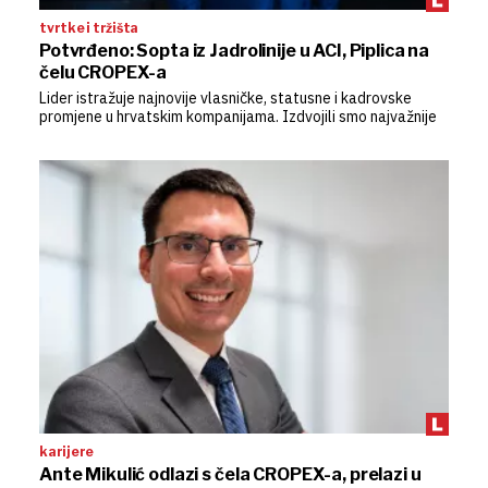
tvrtke i tržišta
Potvrđeno: Sopta iz Jadrolinije u ACI, Piplica na
čelu CROPEX-a
Lider istražuje najnovije vlasničke, statusne i kadrovske
promjene u hrvatskim kompanijama. Izdvojili smo najvažnije
karijere
Ante Mikulić odlazi s čela CROPEX-a, prelazi u