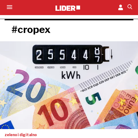
#cropex
zeleno i digitalno