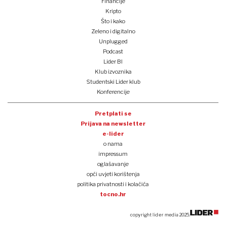
Financije
Kripto
Što i kako
Zeleno i digitalno
Unplugged
Podcast
Lider BI
Klub izvoznika
Studentski Lider klub
Konferencije
Pretplati se
Prijava na newsletter
e-lider
o nama
impressum
oglašavanje
opći uvjeti korištenja
politika privatnosti i kolačića
tocno.hr
copyright lider media 2025.