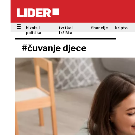
biznis i
tvrtke i
financije
kripto
politika
tržišta
#čuvanje djece