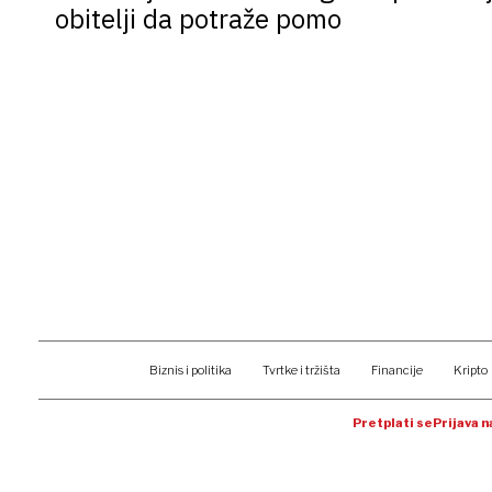
obitelji da potraže pomo
Biznis i politika
Tvrtke i tržišta
Financije
Kripto
Pretplati se
Prijava 