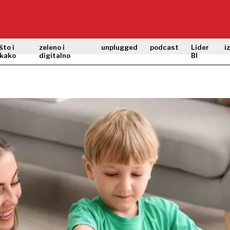
što i
zeleno i
unplugged
podcast
Lider
i
kako
digitalno
BI