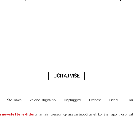
UČITAJ VIŠE
Što i kako
Zeleno i digitalno
Unplugged
Podcast
Lider BI
Kl
na newsletter
e-lider
o nama
impressum
oglašavanje
opći uvjeti korištenja
politika priva