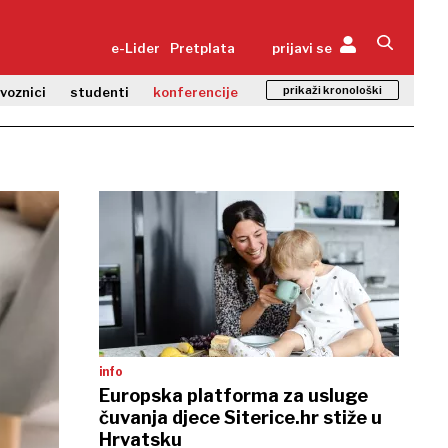
e-Lider
Pretplata
prijavi se
prikaži kronološki
zvoznici
studenti
konferencije
info
Europska platforma za usluge
čuvanja djece Siterice.hr stiže u
Hrvatsku