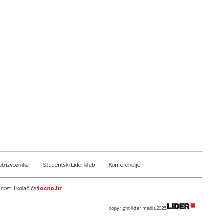
ub izvoznika
Studentski Lider klub
Konferencije
tnosti i kolačića
tocno.hr
copyright lider media 2025.