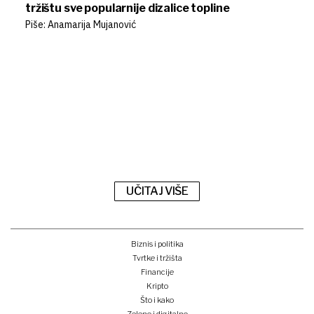
tržištu sve popularnije dizalice topline
Piše: Anamarija Mujanović
UČITAJ VIŠE
Biznis i politika
Tvrtke i tržišta
Financije
Kripto
Što i kako