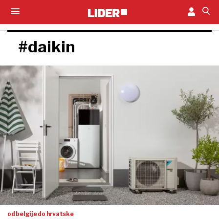
#daikin
od belgije do hrvatske