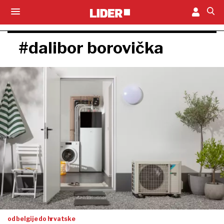
#dalibor borovička
od belgije do hrvatske