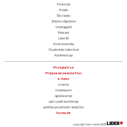
Financije
Kripto
Što i kako
Zeleno i digitalno
Unplugged
Podcast
Lider BI
Klub izvoznika
Studentski Lider klub
Konferencije
Pretplati se
Prijava na newsletter
e-lider
o nama
impressum
oglašavanje
opći uvjeti korištenja
politika privatnosti i kolačića
tocno.hr
copyright lider media 2025.