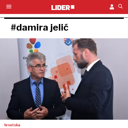
#damira jelić
hrvatska