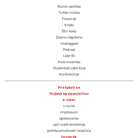
Biznis i politika
Tvrtke i tržišta
Financije
Kripto
Što i kako
Zeleno i digitalno
Unplugged
Podcast
Lider BI
Klub izvoznika
Studentski Lider klub
Konferencije
Pretplati se
Prijava na newsletter
e-lider
o nama
impressum
oglašavanje
opći uvjeti korištenja
politika privatnosti i kolačića
tocno.hr