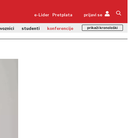
e-Lider
Pretplata
prijavi se
prikaži kronološki
zvoznici
studenti
konferencije