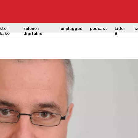
što i
zeleno i
unplugged
podcast
Lider
i
kako
digitalno
BI