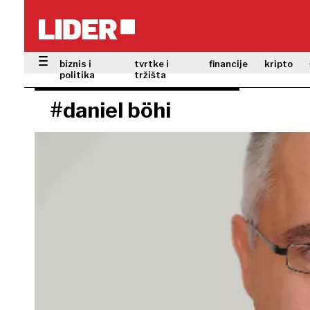
biznis i
tvrtke i
financije
kripto
politika
tržišta
#daniel böhi