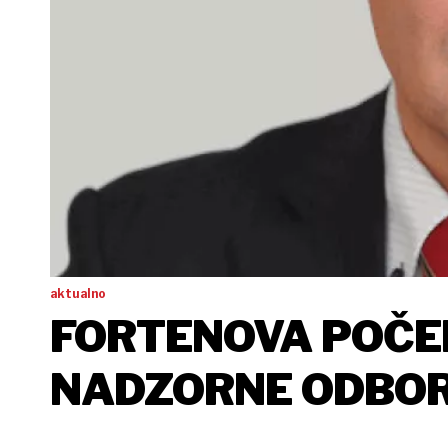
aktualno
FORTENOVA POČE
NADZORNE ODBOR
TKO JE KLJUČNI Č