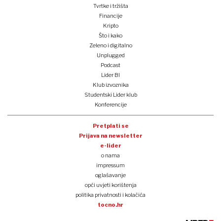
Tvrtke i tržišta
Financije
Kripto
Što i kako
Zeleno i digitalno
Unplugged
Podcast
Lider BI
Klub izvoznika
Studentski Lider klub
Konferencije
Pretplati se
Prijava na newsletter
e-lider
o nama
impressum
oglašavanje
opći uvjeti korištenja
politika privatnosti i kolačića
tocno.hr