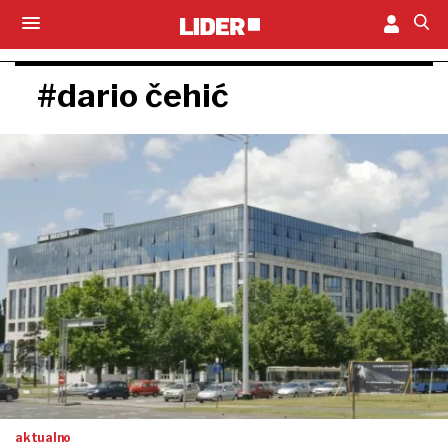
#dario čehić
aktualno