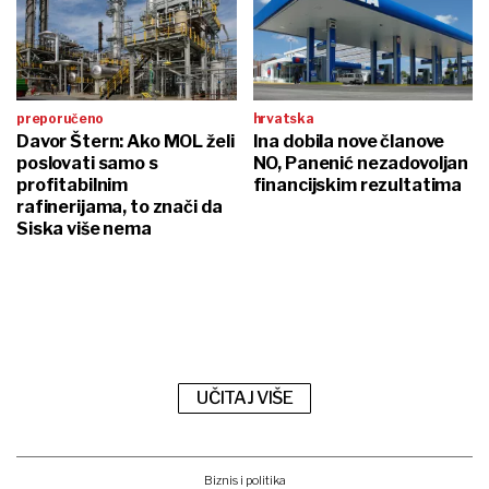
preporučeno
hrvatska
Davor Štern: Ako MOL želi
Ina dobila nove članove
poslovati samo s
NO, Panenić nezadovoljan
profitabilnim
financijskim rezultatima
rafinerijama, to znači da
Siska više nema
UČITAJ VIŠE
Biznis i politika