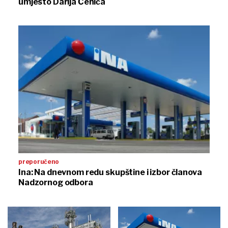
umjesto Darija Čehića
preporučeno
Ina: Na dnevnom redu skupštine i izbor članova
Nadzornog odbora