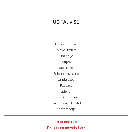
UČITAJ VIŠE
Biznis i politika
Tvrtke i tržišta
Financije
Kripto
Što i kako
Zeleno i digitalno
Unplugged
Podcast
Lider BI
Klub izvoznika
Studentski Lider klub
Konferencije
Pretplati se
Prijava na newsletter