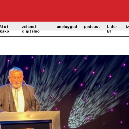
što i
zeleno i
unplugged
podcast
Lider
i
kako
digitalno
BI