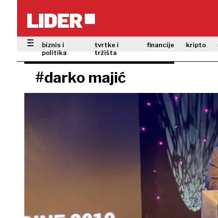
biznis i
tvrtke i
financije
kripto
politika
tržišta
#darko majić