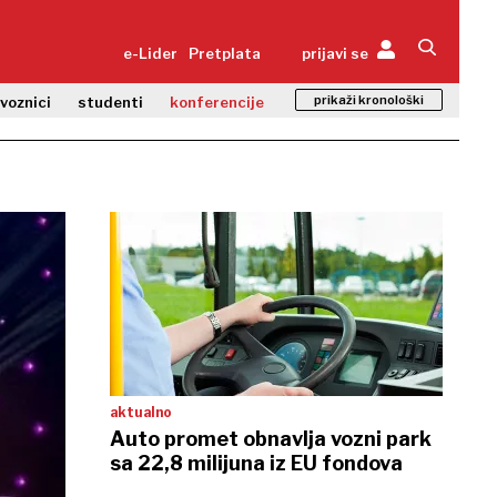
e-Lider
Pretplata
prijavi se
prikaži kronološki
zvoznici
studenti
konferencije
aktualno
Auto promet obnavlja vozni park
sa 22,8 milijuna iz EU fondova