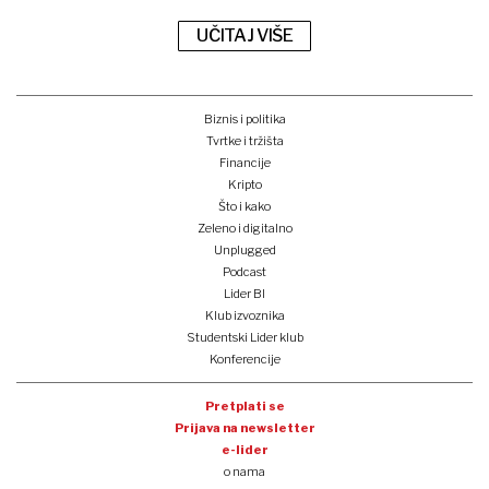
UČITAJ VIŠE
Biznis i politika
Tvrtke i tržišta
Financije
Kripto
Što i kako
Zeleno i digitalno
Unplugged
Podcast
Lider BI
Klub izvoznika
Studentski Lider klub
Konferencije
Pretplati se
Prijava na newsletter
e-lider
o nama