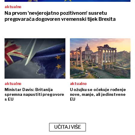
aktualno
Na prvom 'nevjerojatno pozitivnom' susretu
pregovarača dogovoren vremenski tijek Brexita
aktualno
aktualno
Ministar Davis: Britanija
U ožujku se očekuje rođenje
spremna napustiti pregovore
nove, manje, ali jedinstvene
s EU
EU
UČITAJ VIŠE