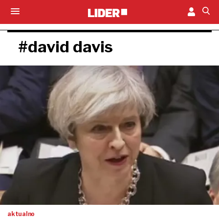
#david davis
aktualno