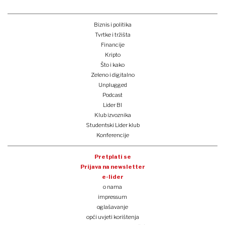
Biznis i politika
Tvrtke i tržišta
Financije
Kripto
Što i kako
Zeleno i digitalno
Unplugged
Podcast
Lider BI
Klub izvoznika
Studentski Lider klub
Konferencije
Pretplati se
Prijava na newsletter
e-lider
o nama
impressum
oglašavanje
opći uvjeti korištenja