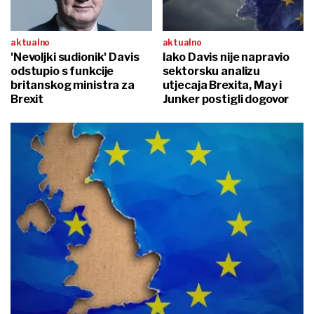
aktualno
aktualno
'Nevoljki sudionik' Davis
Iako Davis nije napravio
odstupio s funkcije
sektorsku analizu
britanskog ministra za
utjecaja Brexita, May i
Brexit
Junker postigli dogovor