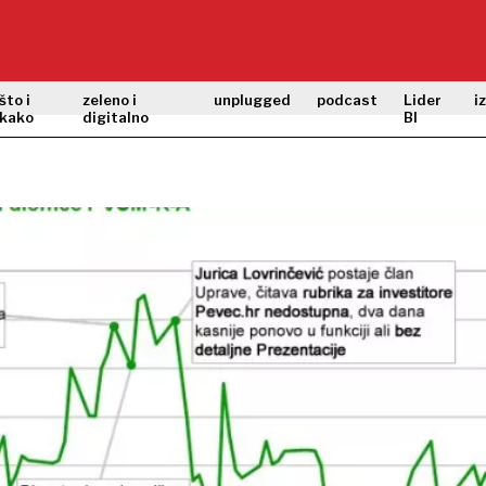
što i
zeleno i
unplugged
podcast
Lider
i
kako
digitalno
BI