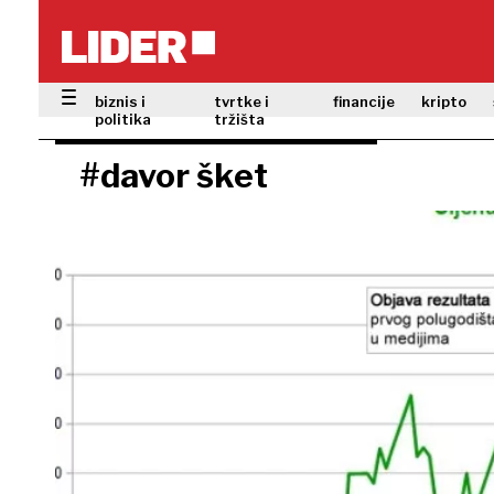
biznis i
tvrtke i
financije
kripto
politika
tržišta
#davor šket