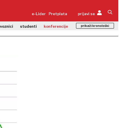
e-Lider
Pretplata
prijavi se
prikaži kronološki
zvoznici
studenti
konferencije