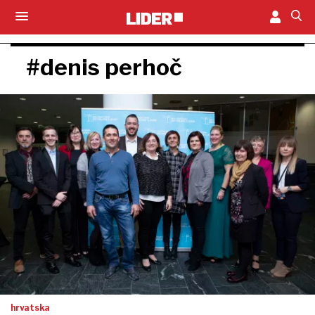
#denis perhoč
hrvatska