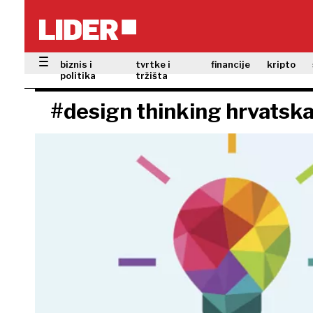
biznis i
tvrtke i
financije
kripto
politika
tržišta
#design thinking hrvatsk