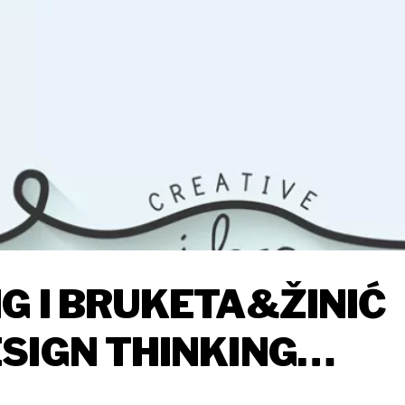
G I BRUKETA&ŽINIĆ
SIGN THINKING