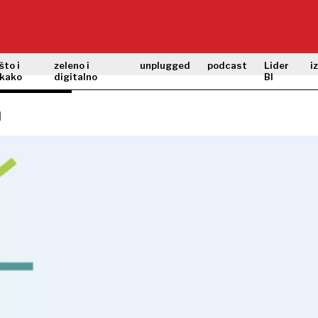
što i
zeleno i
unplugged
podcast
Lider
i
kako
digitalno
BI
a