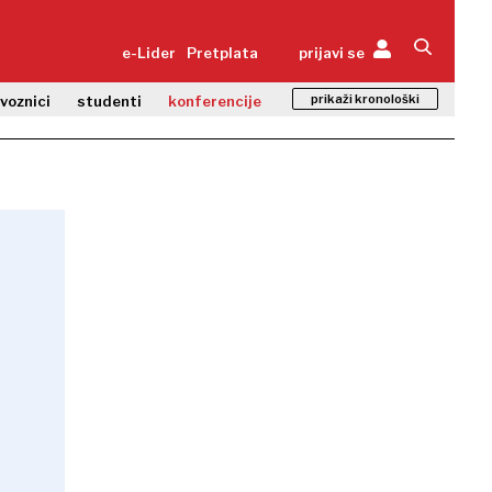
e-Lider
Pretplata
prijavi se
prikaži kronološki
zvoznici
studenti
konferencije