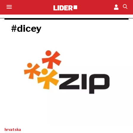
#dicey
hrvatska