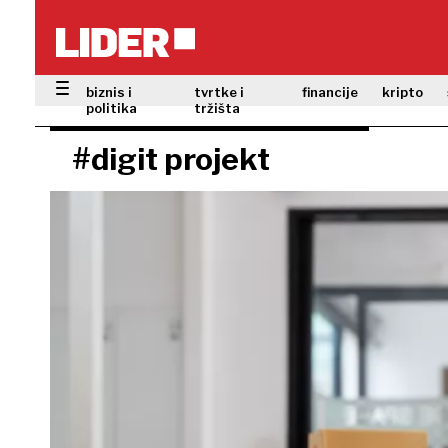
biznis i
tvrtke i
financije
kripto
politika
tržišta
#digit projekt