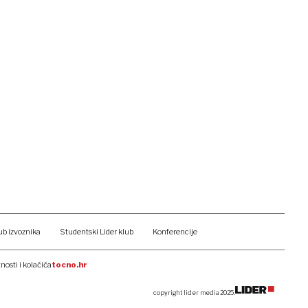
ub izvoznika
Studentski Lider klub
Konferencije
tnosti i kolačića
tocno.hr
copyright lider media 2025.