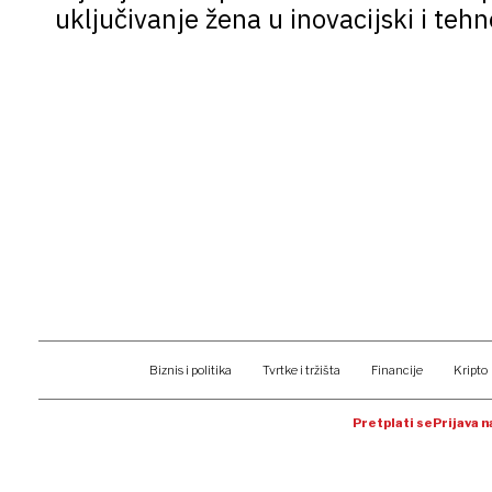
uključivanje žena u inovacijski i tehn
Biznis i politika
Tvrtke i tržišta
Financije
Kripto
Pretplati se
Prijava 