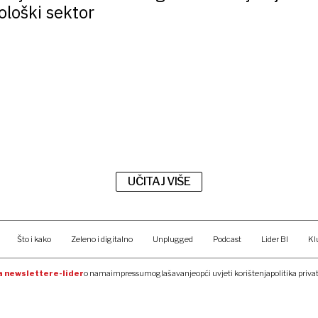
ološki sektor
UČITAJ VIŠE
Što i kako
Zeleno i digitalno
Unplugged
Podcast
Lider BI
Kl
na newsletter
e-lider
o nama
impressum
oglašavanje
opći uvjeti korištenja
politika priva