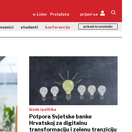
e-Lider
Pretplata
prijavi se
prikaži kronološki
zvoznici
studenti
konferencije
biznis i politika
Potpora Svjetske banke
Hrvatskoj za digitalnu
transformaciju i zelenu tranziciju