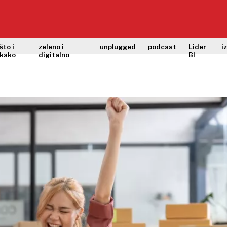
što i
zeleno i
unplugged
podcast
Lider
i
kako
digitalno
BI