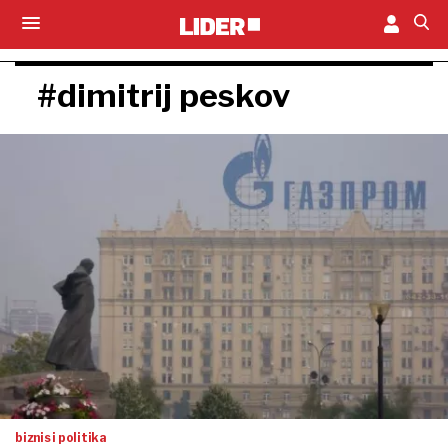
#dimitrij peskov
biznis i politika