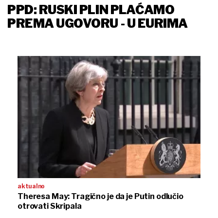
PPD: RUSKI PLIN PLAĆAMO
PREMA UGOVORU - U EURIMA
aktualno
Theresa May: Tragično je da je Putin odlučio
otrovati Skripala