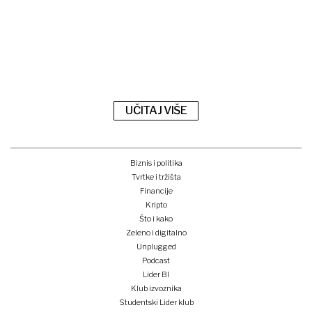
UČITAJ VIŠE
Biznis i politika
Tvrtke i tržišta
Financije
Kripto
Što i kako
Zeleno i digitalno
Unplugged
Podcast
Lider BI
Klub izvoznika
Studentski Lider klub